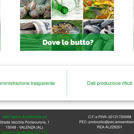
ministrazione trasparente
Dati produzione rifiuti
AMV Igiene Ambientale srl
C.F. e P.IVA: 02131720068
PEC: protocollo@pec.amvambient
Strada Vecchia Pontecurone, 1
REA AL229201
15048 - VALENZA (AL)
Numero Verde 800.127.717